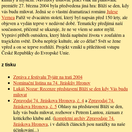
premiéře 27. března 2004 byla předvedena jiná hra: Blíží se den, kdy
vás budu milovat. Jedná se o vlastní dramatizaci románu
Julese
Vernea
Paříž ve dvacátém století, který byl napsán před 150 lety, ale
objeven a vydán teprve v nedávné době. Tematicky předjímá naší
současnost, přičemž se ukazuje, že ne ve všem se autor mýlil.
Vypráví příběh outsidera, který hledá naplnění života v zoufalém a
tragickém světě. Doba nepřeje kultuře, ale co dělat? Svět se žene
vpřed a on se teprve rozhlíží. Projekt vznikl u příležitosti vstupu
České Republiky do Evropské Unie.
z tisku
Zpráva z festivalu Tyjátr na trati 2004
Nominační listina na 74. Jiráskův Hronov
Lukáš Nozar: Recenze představení Blíží se den kdy Vás budu
milovat
Zpravodaj 74. Jiráskova Hronova, č. 4
a
Zpravodaj 74.
Jiráskova Hronova, č. 5
Ohlasy na představení Blíží se den,
kdy vás budu milovat, rozhovor s Petrem Lantou, záznam z
kritického klubu atd. (
kompletní archiv Zpravodaje 74.
Jiráskova Hronova
, i v dalších článcích jsou narážky na naše
účinkování...)