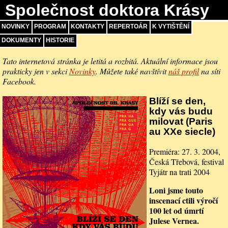
Společnost doktora Krásy
NOVINKY
PROGRAM
KONTAKTY
REPERTOÁR
K VYTIŠTĚNÍ
DOKUMENTY
HISTORIE
Tato internetová stránka je letitá a rozbitá. Aktuální informace jsou
prakticky jen v sekci
Novinky
. Můžete také navštívit
náš profil
na síti
Facebook.
Blíží se den,
kdy vás budu
milovat (Paris
au XXe siecle)
Premiéra: 27. 3. 2004,
Česká Třebová, festival
Tyjátr na trati 2004
Loni jsme touto
inscenací ctili výročí
100 let od úmrtí
Julese Vernea.