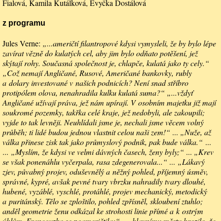
Fialová, Kamila Kutálková, Evyčka Dostálová
z programu
Jules Verne:
„...američtí filantropové kdysi vymysleli, že by bylo lépe
zavírat vězně do kulatých cel, aby jim bylo odňato potěšení, jež
skýtají rohy. Současná společnost je, chlapče, kulatá jako ty cely.“
„Což nemají Angličané, Rusové, Američané bankovky, rubly
a dolary investované v našich podnicích? Není snad stříbro
protipólem olova, nenahradila kulku kulatá suma?“
„...vždyť
Angličané užívají práva, jež nám upírají. V osobním majetku již mají
soukromé pozemky, takřka celé kraje, jež nedobyli, ale zakoupili;
vyjde to tak levněji. Neuhlídali jsme je, nechali jsme věcem volný
průběh; ti lidé budou jednou vlastnit celou naši zem!“
...
„Nuže, až
válka přinese zisk tak jako průmyslový podnik, pak bude válka.“
...
...
„Myslím, že kdysi ve velmi dávných časech, ženy byly;“
...
„Krev
se však ponenáhlu vyčerpala, rasa zdegenerovala...“
...
„Lákavý
zjev, půvabný projev, oduševnělý a něžný pohled, příjemný úsměv,
správné, kypré, avšak pevné tvary vbrzku nahradily tvary dlouhé,
hubené, vyzáblé, vyschlé, protáhlé, projev mechanický, metodický
a puritánský. Tělo se zploštilo, pohled zpřísněl, skloubení ztuhlo;
anděl geometrie ženu odkázal ke strohosti linie přímé a k ostrým
úhlům. Francouzka se poameričtila;“
„...hlavnímu městu hrozilo, že