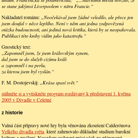
se stane jakýmsi Liverpoolem v nitru Francie.“
Nakladatel románu:
„Neočekával jsem žádné veledílo, ale přece jen
jsem doufal v něco lepšího. Není v něm ani jedna zodpovězená
otázka budoucnosti, ani jediná nová kritika, která by se neopakovala.
Publikaci této knihy vidím jako katastrofu.“
Gnostický text:
„Zapomněl jsem, že jsem královským synem,
dal jsem se do služeb cizímu králi
a zapomněl i na perlu,
za kterou jsem byl vyslán.“
F. M. Dostojevskij:
„Krása spasí svět.“
stáhněte si a vytiskněte program rozdávaný k představení 1. května
2005 v Divadle v Celetné
z historie
Valná část přípravy nové hry byla věnována zkoušení Calderónova
Velkého divadla světa,
které zahrnovalo důkladné studium barokní
kultury a myšlení. Navzdory usilovné práci však na plánované