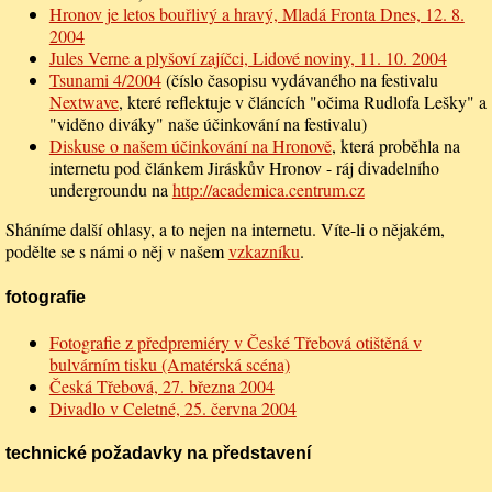
Hronov je letos bouřlivý a hravý, Mladá Fronta Dnes, 12. 8.
2004
Jules Verne a plyšoví zajíčci, Lidové noviny, 11. 10. 2004
Tsunami 4/2004
(číslo časopisu vydávaného na festivalu
Nextwave
, které reflektuje v článcích "očima Rudlofa Lešky" a
"viděno diváky" naše účinkování na festivalu)
Diskuse o našem účinkování na Hronově
, která proběhla na
internetu pod článkem Jiráskův Hronov - ráj divadelního
undergroundu na
http://academica.centrum.cz
Sháníme další ohlasy, a to nejen na internetu. Víte-li o nějakém,
podělte se s námi o něj v našem
vzkazníku
.
fotografie
Fotografie z předpremiéry v České Třebová otištěná v
bulvárním tisku (Amatérská scéna)
Česká Třebová, 27. března 2004
Divadlo v Celetné, 25. června 2004
technické požadavky na představení