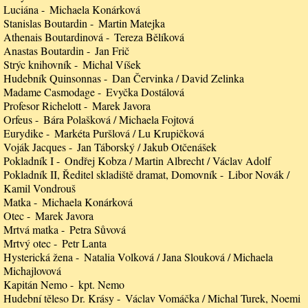
Luciána
Michaela Konárková
Stanislas Boutardin
Martin Matejka
Athenais Boutardinová
Tereza Bělíková
Anastas Boutardin
Jan Frič
Strýc knihovník
Michal Víšek
Hudebník Quinsonnas
Dan Červinka / David Zelinka
Madame Casmodage
Evyčka Dostálová
Profesor Richelott
Marek Javora
Orfeus
Bára Polašková / Michaela Fojtová
Eurydike
Markéta Puršlová / Lu Krupičková
Voják Jacques
Jan Táborský / Jakub Otčenášek
Pokladník I
Ondřej Kobza / Martin Albrecht / Václav Adolf
Pokladník II, Ředitel skladiště dramat, Domovník
Libor Novák /
Kamil Vondrouš
Matka
Michaela Konárková
Otec
Marek Javora
Mrtvá matka
Petra Sůvová
Mrtvý otec
Petr Lanta
Hysterická žena
Natalia Volková / Jana Slouková / Michaela
Michajlovová
Kapitán Nemo
kpt. Nemo
Hudební těleso Dr. Krásy
Václav Vomáčka / Michal Turek, Noemi