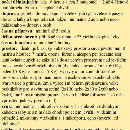
počet účinkujících
cca 16 herců + cca 3 hudebníci + 2 až 4 členové
podpůrného týmu + 1 neplatící divák
doprava
je třeba dopravit spoustu železných tyčí a železné pásy a
dřevěné laťky a kopu rekvizit, takže minimálně 2 auta nebo něco
nákladního + doprava osob
čas na přípravu
minimálně 5 hodin
délka představení
přibližně 94 minut a 23 vteřin bez přestávky
čas na bourání
minimálně 2 hodiny
prostor
ideální je klasický kukátkový prostor o šířce jeviště min. 8
metrů a hloubce 7 metrů, opona, forbína, alespoň pět (ideálně šest)
tahů ovladatelných ze zákulisí s dostatečným prostorem nad jevištěm
pro schování zavěšených objektů (dva tahy s nosností min. 60 Kg,
jeden 15 Kg, ostatní cca 5 Kg), výkryty a horizont, dostatečně
prostorné zákulisí (pro manipulaci a uschování železného objektu
tvaru válce o průměru 2m a výšce 1m během představení), velké
praktikábly pro stavbu na scéně (2x100 nebo 2x80 a 2x60 nebo
2x40), možnost umístění promítačky do hlediště (obsazení 1-3 míst
vprostřed jedné z prvních řad)
zvuk
minimálně 1 mikrofon v zákulisí a 1 mikrofon s dlouhým
kabelem (aby se s ním dalo chodit po celém jevišti - v ideálním
případě 2 mikrofony v zákulisí + 1 mikroport), echo (reverb), cd
přehrávač
světla
světla s barevnými filtry a možností s nimi hýbat (čím více,