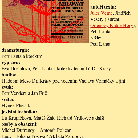
autoři textu
Jules Verne
, Jindřich
Veselý (laureát
Ortenovy Kutné Hory
),
Petr Lanta
režie
Petr Lanta
dramaturgie
Petr Lanta a kolektiv
výprava
Eva Dostálová, Petr Lanta a kolektiv techniků Dr. Krásy
hudba
Hudební těleso Dr. Krásy pod vedením Václava Vomáčky a jiní
zvuk
Petr Vendera a Jan Frič
světla
Hynek Plieštik
jevištní technika
Lu Krupičková, Matúš Žák, Richard Vrdlovec a další
osoby a obsazení
Michel Dufrenoy
Antonín Policar
Lucy
Johana Pošová / Alžběta Zárubová