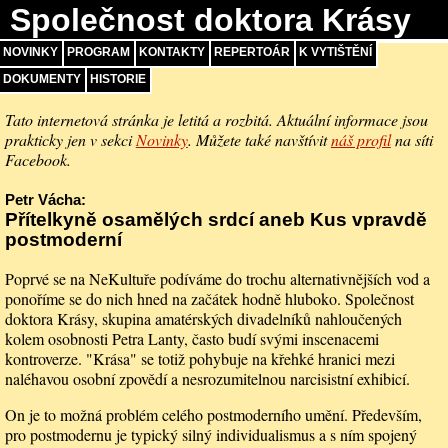
Společnost doktora Krásy
NOVINKY
PROGRAM
KONTAKTY
REPERTOÁR
K VYTIŠTĚNÍ
DOKUMENTY
HISTORIE
Tato internetová stránka je letitá a rozbitá. Aktuální informace jsou
prakticky jen v sekci
Novinky
. Můžete také navštívit
náš profil
na síti
Facebook.
Petr Vácha:
Přítelkyně osamělých srdcí aneb Kus vpravdě
postmoderní
Poprvé se na NeKultuře podíváme do trochu alternativnějších vod a
ponoříme se do nich hned na začátek hodně hluboko. Společnost
doktora Krásy, skupina amatérských divadelníků nahloučených
kolem osobnosti Petra Lanty, často budí svými inscenacemi
kontroverze. "Krása" se totiž pohybuje na křehké hranici mezi
naléhavou osobní zpovědí a nesrozumitelnou narcisistní exhibicí.
On je to možná problém celého postmoderního umění. Především,
pro postmodernu je typický silný individualismus a s ním spojený