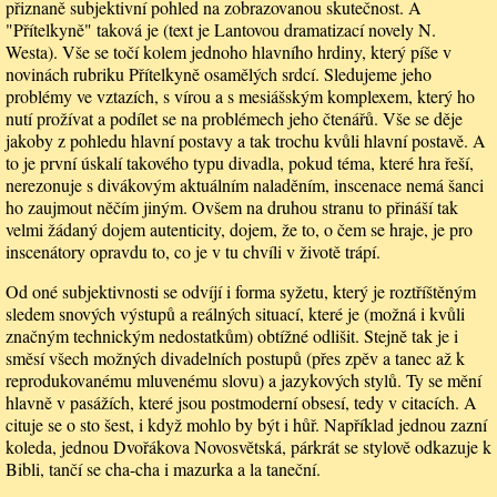
přiznaně subjektivní pohled na zobrazovanou skutečnost. A
"Přítelkyně" taková je (text je Lantovou dramatizací novely N.
Westa). Vše se točí kolem jednoho hlavního hrdiny, který píše v
novinách rubriku Přítelkyně osamělých srdcí. Sledujeme jeho
problémy ve vztazích, s vírou a s mesiášským komplexem, který ho
nutí prožívat a podílet se na problémech jeho čtenářů. Vše se děje
jakoby z pohledu hlavní postavy a tak trochu kvůli hlavní postavě. A
to je první úskalí takového typu divadla, pokud téma, které hra řeší,
nerezonuje s divákovým aktuálním naladěním, inscenace nemá šanci
ho zaujmout něčím jiným. Ovšem na druhou stranu to přináší tak
velmi žádaný dojem autenticity, dojem, že to, o čem se hraje, je pro
inscenátory opravdu to, co je v tu chvíli v životě trápí.
Od oné subjektivnosti se odvíjí i forma syžetu, který je roztříštěným
sledem snových výstupů a reálných situací, které je (možná i kvůli
značným technickým nedostatkům) obtížné odlišit. Stejně tak je i
směsí všech možných divadelních postupů (přes zpěv a tanec až k
reprodukovanému mluvenému slovu) a jazykových stylů. Ty se mění
hlavně v pasážích, které jsou postmoderní obsesí, tedy v citacích. A
cituje se o sto šest, i když mohlo by být i hůř. Například jednou zazní
koleda, jednou Dvořákova Novosvětská, párkrát se stylově odkazuje k
Bibli, tančí se cha-cha i mazurka a la taneční.