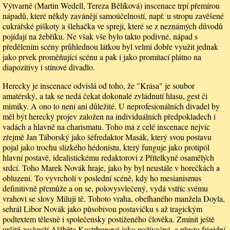
Výtvarně (Martin Wedell, Tereza Bělíková) inscenace trpí přemírou
nápadů, které někdy zavánějí samoúčelností, např. u stropu zavěšené
cukrářské piškoty a šlehačka ve spreji, které se z neznámých důvodů
pojídají na žebříku. Ne však vše bylo takto podivné, nápad s
předělením scény průhlednou látkou byl velmi dobře využit jednak
jako prvek proměňující scénu a pak i jako promítací plátno na
diapozitivy i stínové divadlo.
Herecky je inscenace odvislá od toho, že "Krása" je soubor
amatérský, a tak se nedá čekat dokonalé zvládnutí hlasu, gest či
mimiky. A ono to není ani důležité. U neprofesionálních divadel by
měl být herecký projev založen na individuálních předpokladech i
vadách a hlavně na charismatu. Toho má z celé inscenace nejvíc
zřejmě Jan Táborský jako šéfredaktor Masák, který svou postavu
pojal jako trochu slizkého hédonistu, který funguje jako protipól
hlavní postavě, idealistickému redaktorovi z Přítelkyně osamělých
srdcí. Toho Marek Novák hraje, jako by byl neustále v horečkách a
obluzení. To vyvrcholí v poslední scéně, kdy ho mesianismus
definitivně přemůže a on se, polovysvlečený, vydá vstříc svému
vrahovi se slovy Miluji tě. Tohoto vraha, obelhaného manžela Doyla,
sehrál Libor Novák jako působivou postavičku s až tragickým
podtextem tělesně i společensky postiženého člověka. Zmínit ještě
určitě zaslouží Alžběta Kostrhunová jako poživačná, a přesto frigidní