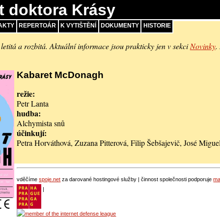
t doktora Krásy
AKTY
REPERTOÁR
K VYTIŠTĚNÍ
DOKUMENTY
HISTORIE
 letitá a rozbitá. Aktuální informace jsou prakticky jen v sekci
Novinky
.
Kabaret McDonagh
režie
Petr Lanta
hudba
Alchymista snů
účinkují
Petra Horváthová, Zuzana Pitterová, Filip Šebšajevič, José Miguel
vděčíme
spoje.net
za darované hostingové služby | činnost společnosti podporuje
ma
|