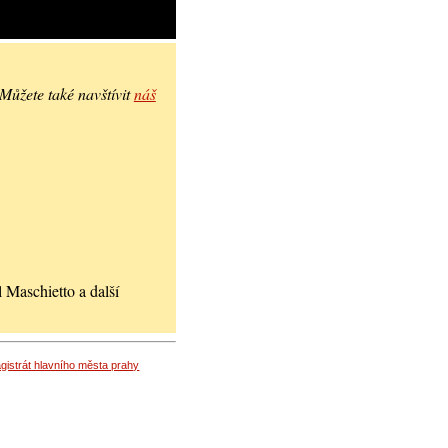
 Můžete také navštívit
náš
 Maschietto a další
gistrát hlavního města prahy