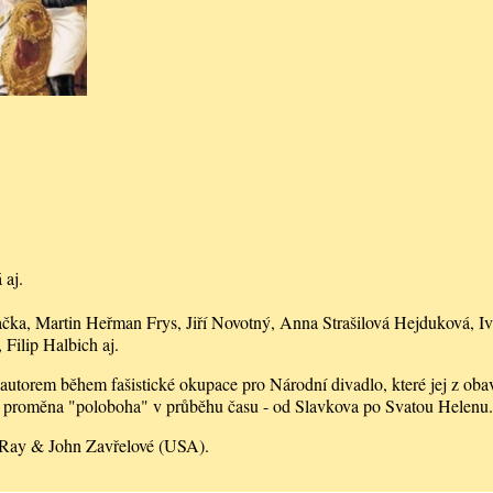
 aj.
ka, Martin Heřman Frys, Jiří Novotný, Anna Strašilová Hejduková, Iv
Filip Halbich aj.
utorem během fašistické okupace pro Národní divadlo, které jej z oba
á proměna "poloboha" v průběhu času - od Slavkova po Svatou Helenu.
 Ray & John Zavřelové (USA).