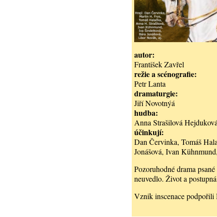
autor
František Zavřel
režie a scénografie
Petr Lanta
dramaturgie
Jiří Novotnýá
hudba
Anna Strašilová Hejduková
účinkují
Dan Červinka, Tomáš Halač
Jonášová, Ivan Kühnmund, 
Pozoruhodné drama psané a
neuvedlo. Život a postupn
Vznik inscenace podpořili