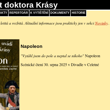
t doktora Krásy
AKTY
REPERTOÁR
K VYTIŠTĚNÍ
DOKUMENTY
HISTORIE
 letitá a rozbitá. Aktuální informace jsou prakticky jen v sekci
Novinky
.
Napoleon
"Vytáhl jsem do pole a neptal se nikoho"
Napoleon
Scénické čtení 30. srpna 2025 v Divadle v Celetné