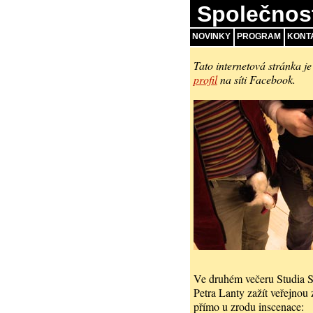
Společnos
NOVINKY
PROGRAM
KONT
Tato internetová stránka je
profil
na síti Facebook.
Ve druhém večeru Studia S
Petra Lanty zažít veřejnou
přímo u zrodu inscenace: