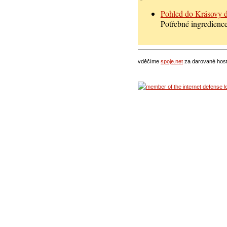
Pohled do Krásovy d
Potřebné ingredience:
vděčíme
spoje.net
za darované hosti