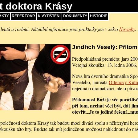
t doktora Krásy
AKTY
REPERTOÁR
K VYTIŠTĚNÍ
DOKUMENTY
HISTORIE
 letitá a rozbitá. Aktuální informace jsou prakticky jen v sekci
Novinky
.
Jindřich Veselý: Příto
Předpokládaná premiéra: jaro 20
Veřejná zkouška: 13. ledna 2006,
Nová hra dvorního dramatika Spol
Veselého, laureáta
Ortenovy Kutn
nejedná o dramatizaci, ale o půvo
Přítomnost Boží je věc povážliv
při tom, nechat věci být, dát jim
otevřít...Je to jediné řešení...
polečnosti doktora Krásy tak budou moci diváci spolu s některými her
 zkoušku této hry. Budete tak mít jedinečnou možnost nahlédnout do naš