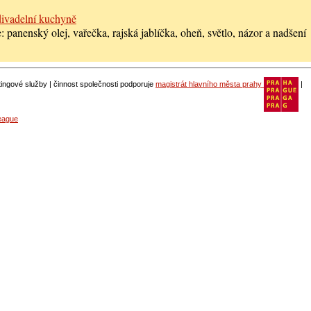
ivadelní kuchyně
 panenský olej, vařečka, rajská jablíčka, oheň, světlo, názor a nadšení
ngové služby | činnost společnosti podporuje
magistrát hlavního města prahy
|