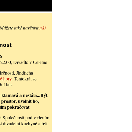
 Můžete také navštívit
náš
mnost
06
 22.00, Divadlo v Celetné
ečnosti, Jindřicha
é hory
. Tentokrát se
dní kus.
ě klamavá a nestálá...Být
 prostor, uvolnit ho,
musím pokračovat
ci Společnosti pod vedením
í divadelní kuchyně a být